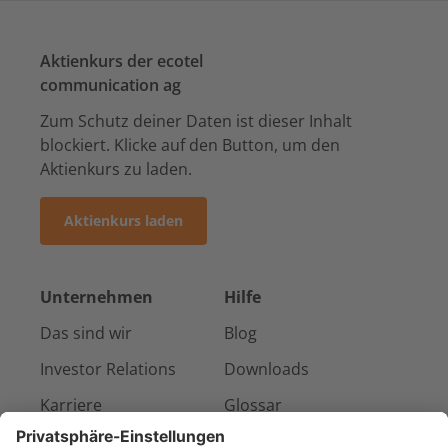
Aktienkurs der ecotel
communication ag
Zum Schutz deiner Daten ist dieser Inhalt
blockiert. Klicke auf den Button, um den
Aktienkurs zu laden.
Aktienkurs laden
Unternehmen
Hilfe
Das sind wir
Blog
Investor Relations
Downloads
Karriere
Glossar
Presse & Medien
Kontakt