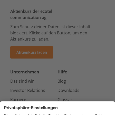
Aktienkurs der ecotel
communication ag
Zum Schutz deiner Daten ist dieser Inhalt
blockiert. Klicke auf den Button, um den
Aktienkurs zu laden.
Aktienkurs laden
Unternehmen
Hilfe
Das sind wir
Blog
Investor Relations
Downloads
Karriere
Glossar
Presse & Medien
Kontakt