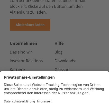
Zum Schutz deiner Daten ist dieser Inhalt
blockiert. Klicke auf den Button, um den
Aktienkurs zu laden.
Aktienkurs laden
Unternehmen
Hilfe
Das sind wir
Blog
Investor Relations
Downloads
Karriere
Glossar
Presse & Medien
Kontakt
Referenzen