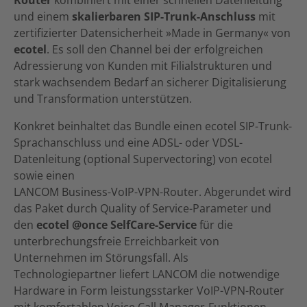
Router
kombiniert mit einer schnellen Datenleitung
und einem
skalierbaren SIP-Trunk-Anschluss
mit
zertifizierter Datensicherheit »Made in Germany« von
ecotel
. Es soll den Channel bei der erfolgreichen
Adressierung von Kunden mit Filialstrukturen und
stark wachsendem Bedarf an sicherer Digitalisierung
und Transformation unterstützen.
Konkret beinhaltet das Bundle einen ecotel SIP-Trunk-
Sprachanschluss und eine ADSL- oder VDSL-
Datenleitung (optional Supervectoring) von ecotel
sowie einen
LANCOM Business-VoIP-VPN-Router. Abgerundet wird
das Paket durch Quality of Service-Parameter und
den
ecotel @once SelfCare-Service
für die
unterbrechungsfreie Erreichbarkeit von
Unternehmen im Störungsfall. Als
Technologiepartner liefert LANCOM die notwendige
Hardware in Form leistungsstarker VoIP-VPN-Router