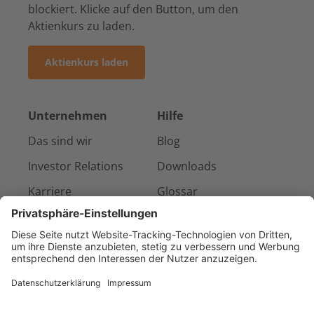
blockiert. Klicke auf den Button, um den
Aktienkurs zu laden.
Aktienkurs laden
Unternehmen
Hilfe
Das sind wir
Blog
Investor Relations
Downloads
Karriere
Glossar
Presse & Medien
Kontakt
Referenzen