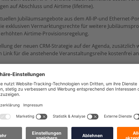
n auf Abschluss und Airtime (lifetime).
aktuellen Jubiläumsangebote aus dem All-IP-und Ethernet-P
ie exklusiven Vermarktungsrechte für weitere Jubiläumspr
 erhöhten Airtime-Provisionsregelung.
lung der neuen CRM-Strategie auf der Agenda, zusätzlich we
m Link für die anstehende Veranstaltungsreihe kostenfrei 
Du hast Fragen?
deinen individuellen Anforderungen. Rufe einfach an, schr
Kontakt aufnehmen