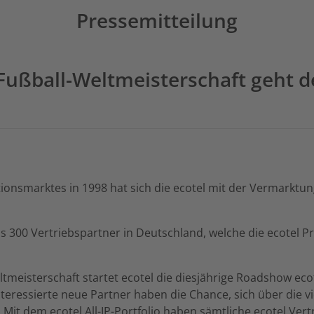
Pressemitteilung
 Fußball-Weltmeisterschaft geht d
tionsmarktes in 1998 hat sich die ecotel mit der Vermarkt
 als 300 Vertriebspartner in Deutschland, welche die ecot
meisterschaft startet ecotel die diesjährige Roadshow ecot
ressierte neue Partner haben die Chance, sich über die viel
Mit dem ecotel All-IP-Portfolio haben sämtliche ecotel Ver