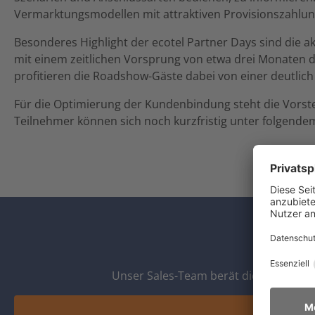
Vermarktungsmodellen mit attraktiven Provisionszahlunge
Besonderes Highlight der ecotel Partner Days sind die 
mit einem zeitlichen Vorsprung von etwa drei Monaten d
profitieren die Roadshow-Gäste dabei von einer deutlich
Für die Optimierung der Kundenbindung steht die Vorstel
Teilnehmer können sich noch kurzfristig unter folgende
Unser Sales-Team berät dich gerne zu 