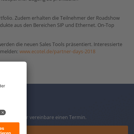
ortfolio. Zudem erhalten die Teilnehmer der Roadshow
odukte aus den Bereichen SIP und Ethernet. On-Top
rden die neuen Sales Tools präsentiert. Interessierte
anmelden:
www.ecotel.de/partner-days-2018
eibe uns oder vereinbare einen Termin.