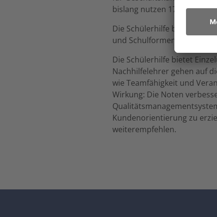
bislang nutzen 170 Franchise
Die Schülerhilfe bietet seit
und Schulformen und ist der
Die Schülerhilfe bietet Einze
Nachhilfelehrer gehen auf d
wie Teamfähigkeit und Veran
Wirkung: Die Noten verbesse
Qualitätsmanagementsystem, 
Kundenorientierung zu erzie
weiterempfehlen.