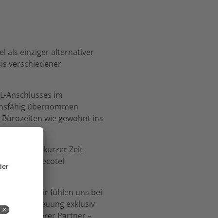
 als einziger alternativer
is verschiedener
SL-Anschlusses im
tionsfähig übernommen
 Bürozeiten wie gewohnt ins
 schon nach kurzer Zeit
el über 380 ecotel
es Fazit: „Wir fühlen uns bei
onellen Betreuung exklusiv
immung unserer Partner –