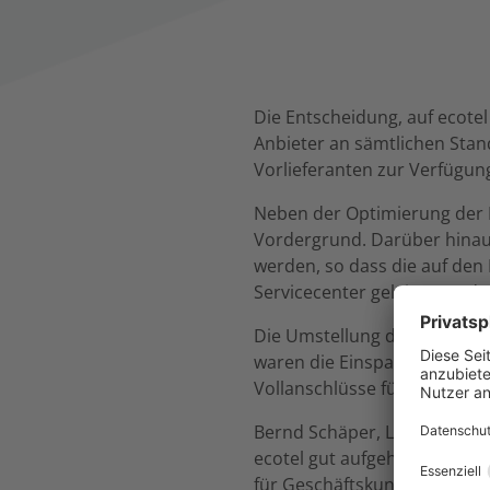
Die Entscheidung, auf ecotel
Anbieter an sämtlichen Stan
Vorlieferanten zur Verfügung
Neben der Optimierung der F
Vordergrund. Darüber hinaus
werden, so dass die auf de
Servicecenter geleitet werde
Die Umstellung der Anschlüs
waren die Einsparungen für di
Vollanschlüsse für die eigen
Bernd Schäper, Leiter IT & O
ecotel gut aufgehoben. Neben
für Geschäftskunden, rund u