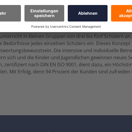
-Partner das ecotel-Angebot – unterstreicht die Leistungsfäh
 40 Jahren ein umfassendes Nachhilfe- und Prüfungsvorberei
 größte Franchise-Geber im Bildungsbereich in Deutschlan
lunterricht in kleinen Gruppen von drei bis fünf Schülern an.
ie Bedürfnisse jedes einzelnen Schülers ein. Dieses Konzep
twortungsbewusstsein. Die intensive und individuelle Betre
rn sich und die Kinder und Jugendlichen gewinnen neues Se
zertifiziert nach DIN EN ISO 9001, dient dazu, ein Höchst
len. Mit Erfolg, denn 94 Prozent der Kunden sind zufrieden