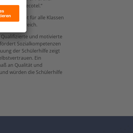
igkeit von ecotel.“
tungsangebot für alle Klassen
d und Österreich.
 Qualifizierte und motivierte
t fördert Sozialkompetenzen
uung der Schülerhilfe zeigt
lbstvertrauen. Ein
maß an Qualität und
 und würden die Schülerhilfe