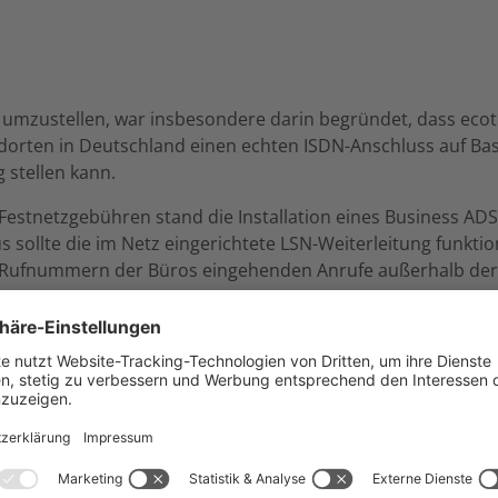
 umzustellen, war insbesondere darin begründet, dass ecotel
dorten in Deutschland einen echten ISDN-Anschluss auf Bas
 stellen kann.
estnetzgebühren stand die Installation eines Business AD
 sollte die im Netz eingerichtete LSN-Weiterleitung funk
n Rufnummern der Büros eingehenden Anrufe außerhalb der
n.
se auf ecotel erfolgte schnell und nahezu reibungslos, und
e Schülerhilfe sichtbar. Heute hat die Schülerhilfe bei ecot
en Standorte.
rganisation der Schülerhilfe GmbH & Co.KG, zieht ein positiv
 den attraktiven Tarifen profitieren wir von einer professi
m die Uhr, an 365 Tagen im Jahr. Die hohe Quote der Zust