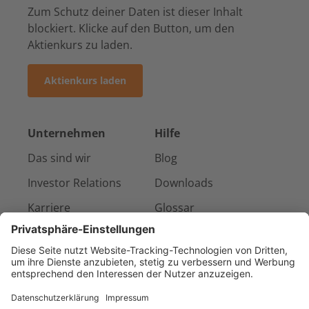
Zum Schutz deiner Daten ist dieser Inhalt
blockiert. Klicke auf den Button, um den
Aktienkurs zu laden.
Aktienkurs laden
Unternehmen
Hilfe
Das sind wir
Blog
Investor Relations
Downloads
Karriere
Glossar
Presse & Medien
Kontakt
Referenzen