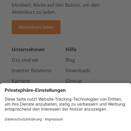
blockiert. Klicke auf den Button, um den
Aktienkurs zu laden.
Aktienkurs laden
Unternehmen
Hilfe
Das sind wir
Blog
Investor Relations
Downloads
Karriere
Glossar
Presse & Medien
Kontakt
Referenzen