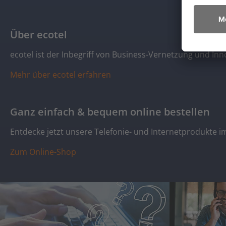
Über ecotel
ecotel ist der Inbegriff von Business-Vernetzung und In
Mehr über ecotel erfahren
Ganz einfach & bequem online bestellen
Entdecke jetzt unsere Telefonie- und Internetprodukte im
Zum Online-Shop