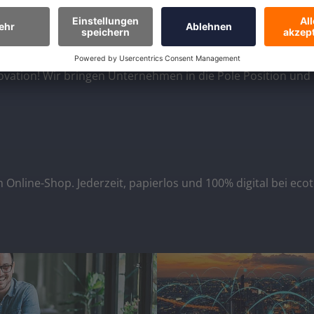
novation! Wir bringen Unternehmen in die Pole Position und
 Online-Shop. Jederzeit, papierlos und 100% digital bei ecot