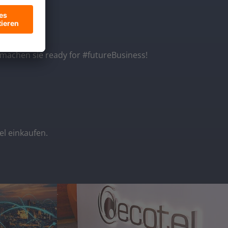
 machen sie ready for #futureBusiness!
el einkaufen.