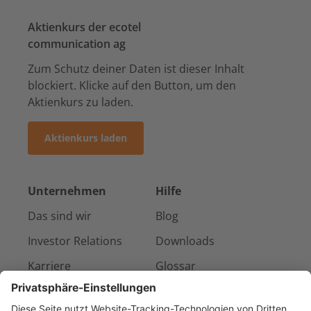
Aktienkurs der ecotel
communication ag
Zum Schutz deiner Daten ist dieser Inhalt
blockiert. Klicke auf den Button, um den
Aktienkurs zu laden.
Aktienkurs laden
Unternehmen
Hilfe
Das sind wir
Blog
Investor Relations
Downloads
Karriere
Glossar
Presse & Medien
Kontakt