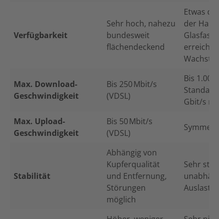
Etwas die
Sehr hoch, nahezu
der Haush
Verfügbarkeit
bundesweit
Glasfaser
flächendeckend
erreichba
Wachstum
Bis 1.000
Max. Download-
Bis 250 Mbit/s
Standard,
Geschwindigkeit
(VDSL)
Gbit/s mö
Max. Upload-
Bis 50 Mbit/s
Symmetri
Geschwindigkeit
(VDSL)
Abhängig von
Kupferqualität
Sehr stabi
Stabilität
und Entfernung,
unabhäng
Störungen
Auslastu
möglich