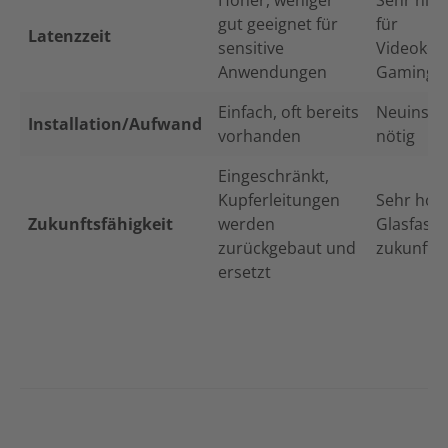
Höher, weniger
Sehr niedr
gut geeignet für
für
Latenzzeit
sensitive
Videokon
Anwendungen
Gaming e
Einfach, oft bereits
Neuinstal
Installation/Aufwand
vorhanden
nötig
Eingeschränkt,
Kupferleitungen
Sehr hoc
Zukunftsfähigkeit
werden
Glasfaser 
zurückgebaut und
zukunftss
ersetzt