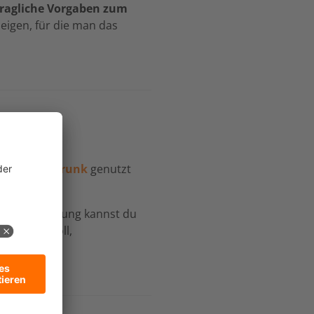
tragliche Vorgaben zum
igen, für die man das
e
und
SIP-Trunk
genutzt
ch Freischaltung kannst du
t werden soll,