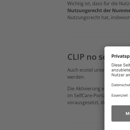
Wichtig ist, dass für die N
Nutzungsrecht der Numm
Nutzungsrecht hat, insbeso
CLIP no screeni
Auch ecotel unterstützt CLIP
werden.
Die Aktivierung erfolgt im 
im SelfCare-Portal festlege
vorausgesetzt, du bist bere