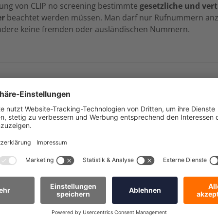
utzung von CLIP no screening bestimmte
gesetzliche und ver
er
beachtet werden müssen. Man darf nur Rufnummern anze
ndere keine fremden oder ausländischen Nummern.
ng mit ecotel
 no Screening. Die Option kann bei der
Cloud-Telefonanlag
ecotel Kundenportal oder durch deinen Vertriebspartner. Na
n, welche Rufnummer bei abgehenden Gesprächen signalisier
chtigt, die jeweilige Nummer zu verwenden.