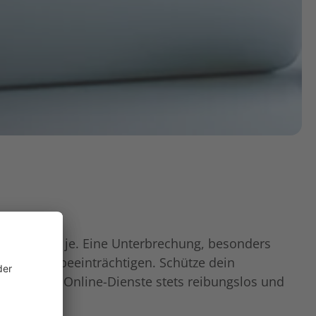
dender denn je. Eine Unterbrechung, besonders
er Kunden beeinträchtigen. Schütze dein
ass deine Online-Dienste stets reibungslos und