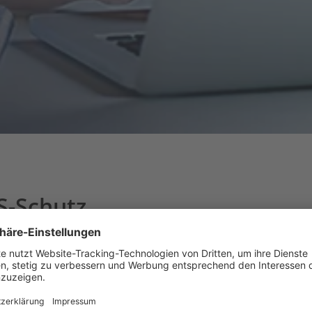
S-Schutz
heit deiner Unternehmensdaten und -services entschei
en Verlusten führen, sondern auch das Vertrauen dein
nserem VDSL- oder Glasfaserinternetzugang sicher, d