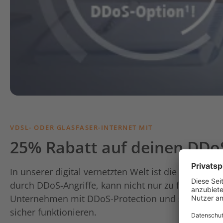
VDSL- ODER GLASFASER-INTERNET MIT
25% Rabatt auf deinen DDo
In unserer digital vernetzten Welt ist die Sicher
durch DDoS-Angriffe, kann nicht nur zu finanziell
Unternehmen mit DDoS-Protection und stelle mit u
sicher funktionieren.